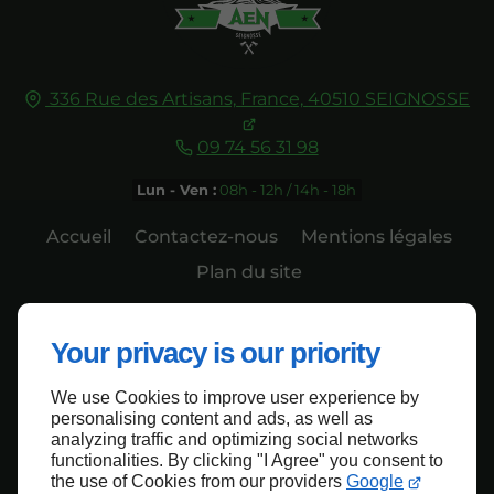
336 Rue des Artisans,
France,
40510
SEIGNOSSE
09 74 56 31 98
Lun - Ven :
08h - 12h / 14h - 18h
Accueil
Contactez-nous
Mentions légales
Plan du site
Your privacy is our priority
We use Cookies to improve user experience by
Haut de page
personalising content and ads, as well as
analyzing traffic and optimizing social networks
functionalities. By clicking "I Agree" you consent to
the use of Cookies from our providers
Google