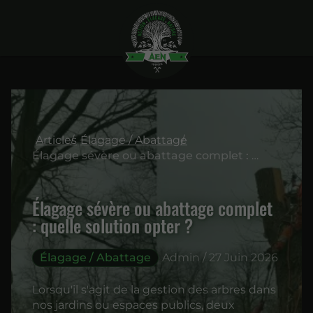
Articles
Élagage / Abattage
Élagage sévère ou abattage complet : quelle solution opter ?
Élagage sévère ou abattage complet
: quelle solution opter ?
Élagage / Abattage
Admin / 27 Juin 2026
Lorsqu'il s'agit de la gestion des arbres dans
nos jardins ou espaces publics, deux