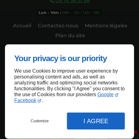
09 74 56 31 98
Lun - Ven :
08h - 12h / 14h - 18h
Accueil
Contactez-nous
Mentions légales
Plan du site
Your privacy is our priority
We use Cookies to improve user experience by
Haut de page
personalising content and ads, as well as
analyzing traffic and optimizing social networks
functionalities. By clicking "I Agree" you consent to
the use of Cookies from our providers
Google
Facebook
.
I AGREE
Customize